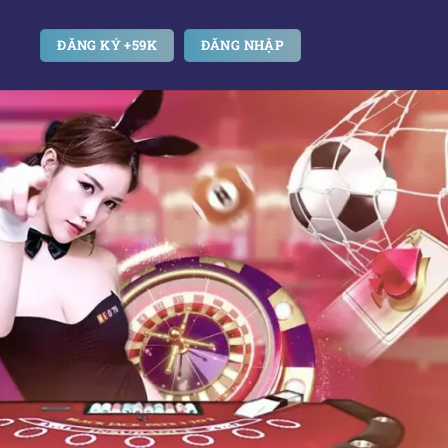
ĐĂNG KÝ +59K
ĐĂNG NHẬP