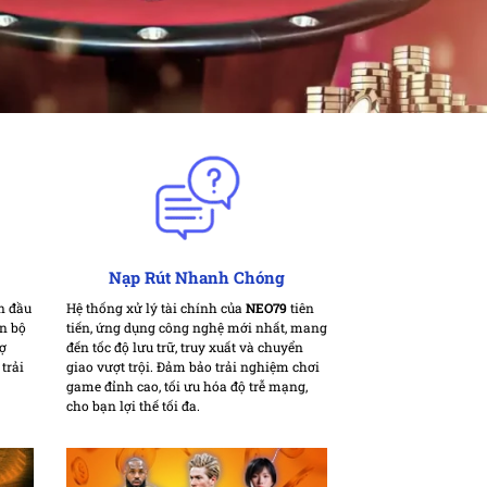
Nạp Rút Nhanh Chóng
n đầu
Hệ thống xử lý tài chính của
NEO79
tiên
ển bộ
tiến, ứng dụng công nghệ mới nhất, mang
rợ
đến tốc độ lưu trữ, truy xuất và chuyển
trải
giao vượt trội. Đảm bảo trải nghiệm chơi
game đỉnh cao, tối ưu hóa độ trễ mạng,
cho bạn lợi thế tối đa.