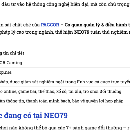
 đầu tư vào hệ thống công nghệ hiện đại, mà còn chú trọng
m sát chặt chẽ của
PAGCOR
– Cơ quan quản lý & điều hành t
 pháp lý cao trong ngành, thể hiện
NEO79
tuân thủ nghiêm n
 tin chi tiết
OR Gaming
ppines
háp, được giám sát nghiêm ngặt trong lĩnh vực cá cược trực tuyế
o online, game bài, thể thao, xổ số, tài xỉu, trò chơi đổi thưởng
àn thông tin, thanh toán minh bạch, bảo vệ quyền lợi hợp pháp
 đang có tại NEO79
chơi nào không thể bỏ qua các 7+ sảnh game đổi thưởng – r