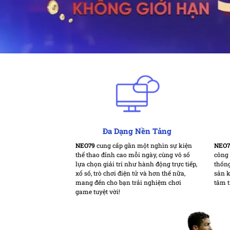
Đa Dạng Nền Tảng
NEO79
cung cấp gần một nghìn sự kiện
NEO7
thể thao đỉnh cao mỗi ngày, cùng vô số
công 
lựa chọn giải trí như hành động trực tiếp,
thống
xổ số, trò chơi điện tử và hơn thế nữa,
sản k
mang đến cho bạn trải nghiệm chơi
tâm t
game tuyệt vời!