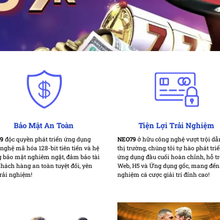
Bảo Mật An Toàn
Tiện Lợi Trải Nghiệm
9
độc quyền phát triển ứng dụng
NEO79
ở hữu công nghệ vượt trội dẫ
nghệ mã hóa 128-bit tiên tiến và hệ
thị trường, chúng tôi tự hào phát tri
 bảo mật nghiêm ngặt, đảm bảo tài
ứng dụng đầu cuối hoàn chỉnh, hỗ t
hách hàng an toàn tuyệt đối, yên
Web, H5 và Ứng dụng gốc, mang đến 
rải nghiệm!
nghiệm cá cược giải trí đỉnh cao!