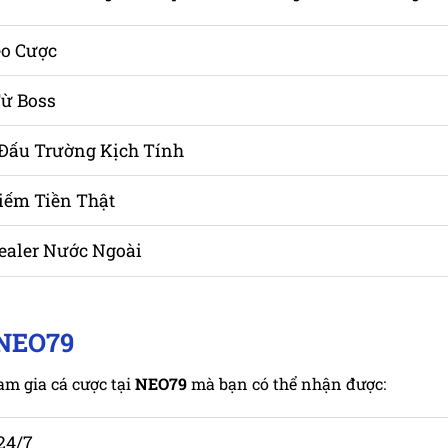
èo Cược
Từ Boss
 Đấu Trường Kịch Tính
iếm Tiền Thật
Dealer Nước Ngoài
 NEO79
am gia cá cược tại
NEO79
mà bạn có thể nhận được:
24/7