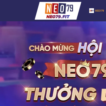
Bỏ
qua
NEO79
nội
dung